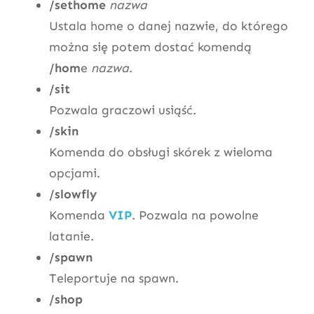
/sethome
nazwa
Ustala home o danej nazwie, do którego
można się potem dostać komendą
/hom
e
nazwa
.
/sit
Pozwala graczowi usiąść.
/skin
Komenda do obsługi skórek z wieloma
opcjami.
/slowfly
Komenda
VIP
. Pozwala na powolne
latanie.
/spawn
Teleportuje na spawn.
/shop