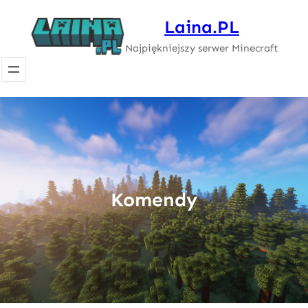
Przejdź
Laina.PL
do
Najpiękniejszy serwer Minecraft
treści
Komendy