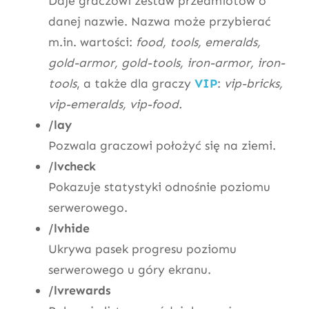
Daje graczowi zestaw przedmiotów o
danej nazwie. Nazwa może przybierać
m.in. wartości:
food, tools, emeralds,
gold-armor, gold-tools, iron-armor, iron-
tools
, a także dla graczy
VIP
:
vip-bricks,
vip-emeralds, vip-food.
/lay
Pozwala graczowi położyć się na ziemi.
/lvcheck
Pokazuje statystyki odnośnie poziomu
serwerowego.
/lvhide
Ukrywa pasek progresu poziomu
serwerowego u góry ekranu.
/lvrewards