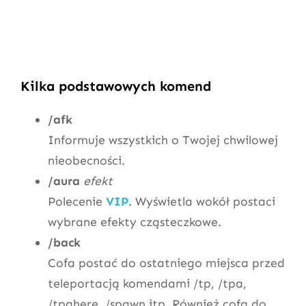
Kilka podstawowych komend
/afk
Informuje wszystkich o Twojej chwilowej
nieobecności.
/aura
efekt
Polecenie
VIP
. Wyświetla wokół postaci
wybrane efekty cząsteczkowe.
/back
Cofa postać do ostatniego miejsca przed
teleportacją komendami /tp, /tpa,
/tpahere, /spawn itp. Również cofa do